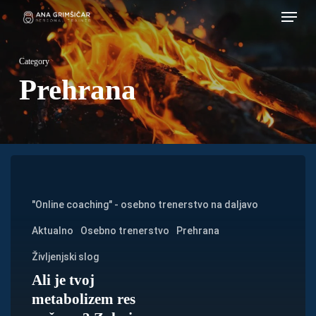
Menu
Skip
to
main
Category
content
Prehrana
Ali
je
"Online coaching" - osebno trenerstvo na daljavo
tvoj
Aktualno
Osebno trenerstvo
Prehrana
metabolizem
res
Življenjski slog
počasen?
Ali je tvoj
metabolizem res
Zakaj