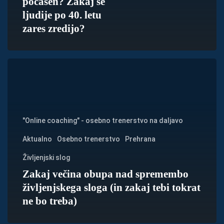
počasen? Zakaj se
se
ljudije po 40. letu
ljudije
zares zredijo?
po
40.
Zakaj
letu
večina
zares
obupa
zredijo?
nad
"Online coaching" - osebno trenerstvo na daljavo
spremembo
Aktualno
Osebno trenerstvo
Prehrana
življenjskega
Življenjski slog
sloga
Zakaj večina obupa nad spremembo
(in
življenjskega sloga (in zakaj tebi tokrat
zakaj
ne bo treba)
tebi