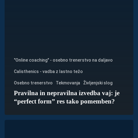
"Online coaching" - osebno trenerstvo na daljavo
Calisthenics - vadba z lastno težo
Osebno trenerstvo
Tekmovanja
Življenjski slog
Pravilna in nepravilna izvedba vaj: je
“perfect form” res tako pomemben?
Tek
vs.