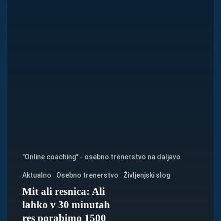
minutah
res
porabimo
1500
kalorij?
"Online coaching" - osebno trenerstvo na daljavo
Aktualno
Osebno trenerstvo
Življenjski slog
Mit ali resnica: Ali
lahko v 30 minutah
res porabimo 1500